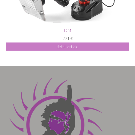
DM
271 €
détail article