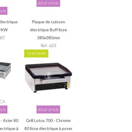
détail article
ticle
électrique
Plaque de cuisson
 9KW
électrique Buff lisse
787
380x385mm
Ref : 623
7 à 10 JOURS
CA
ticle
détail article
 - Acier 80
Grill Lotus 700 - Chrome
lectrique à
80 lisse électrique à poser