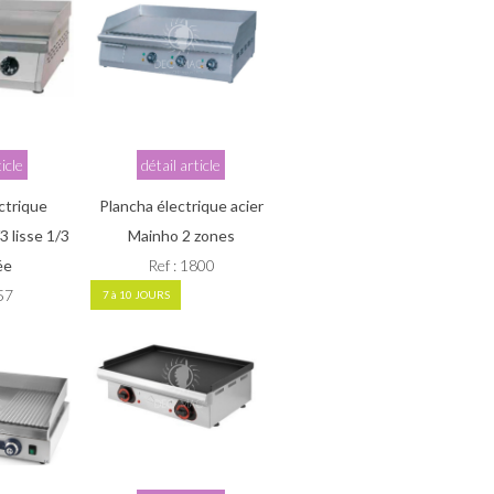
ticle
détail article
ctrique
Plancha électrique acier
 lisse 1/3
Mainho 2 zones
ée
Ref : 1800
957
7 à 10 JOURS