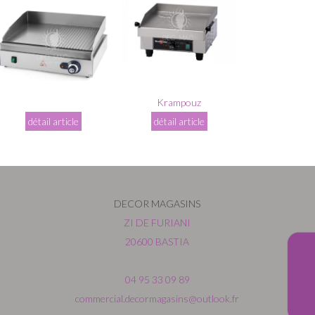
Krampouz
détail article
détail article
DECOR MAGASINS
ZI DE FURIANI
20600 BASTIA
04 95 33 09 89
commercial.decormagasins@outlook.fr