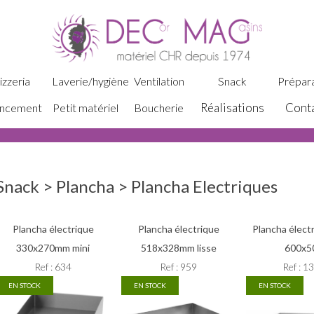
izzeria
Laverie/hygiène
Ventilation
Snack
Prépara
Réalisations
Cont
ncement
Petit matériel
Boucherie
Snack > Plancha > Plancha Electriques
Plancha électrique
Plancha électrique
Plancha électr
330x270mm mini
518x328mm lisse
600x5
Ref : 634
Ref : 959
Ref : 1
EN STOCK
EN STOCK
EN STOCK