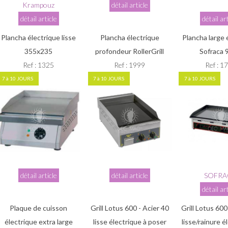
Krampouz
détail article
détail article
détail ar
Plancha électrique lisse
Plancha électrique
Plancha large 
355x235
profondeur RollerGrill
Sofraca
Ref : 1325
Ref : 1999
Ref : 1
7 à 10 JOURS
7 à 10 JOURS
7 à 10 JOURS
détail article
détail article
SOFRA
détail ar
Plaque de cuisson
Grill Lotus 600 - Acier 40
Grill Lotus 600
électrique extra large
lisse électrique à poser
lisse/rainure é