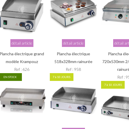
détail article
détail article
détail ar
Plancha électrique grand
Plancha électrique
Plancha éle
modèle Krampouz
518x328mm rainurée
720x530mm 2/3
Ref : 626
Ref : 958
rainur
Ref : 
EN STOCK
7 à 10 JOURS
7 à 10 JOURS