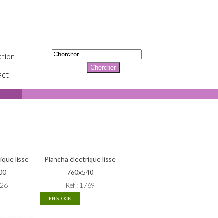
tion
act
ique lisse
Plancha électrique lisse
00
760x540
326
Ref : 1769
EN STOCK