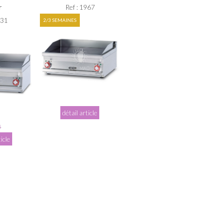
r
Ref : 1967
131
2/3 SEMAINES
détail article
s
ticle