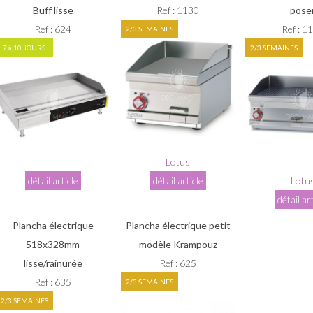
Buff lisse
Ref : 1130
pose
Ref : 624
Ref : 1
2/3 SEMAINES
7 à 10 JOURS
2/3 SEMAINES
Lotus
détail article
détail article
Lotu
détail ar
Plancha électrique
Plancha électrique petit
518x328mm
modèle Krampouz
lisse/rainurée
Ref : 625
Ref : 635
2/3 SEMAINES
2/3 SEMAINES