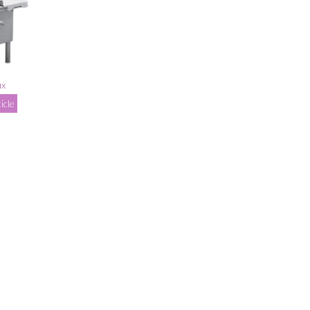
ux
ticle