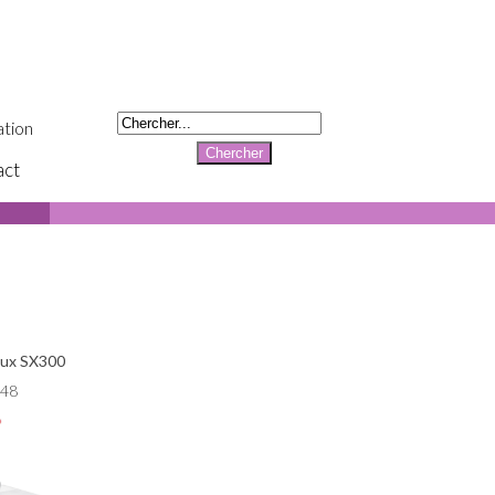
tion
act
aux SX300
048