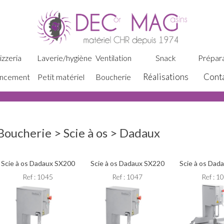
izzeria
Laverie/hygiène
Ventilation
Snack
Prépara
Réalisations
Cont
ncement
Petit matériel
Boucherie
Boucherie > Scie à os > Dadaux
Scie à os Dadaux SX200
Scie à os Dadaux SX220
Scie à os Dad
Ref : 1045
Ref : 1047
Ref : 1