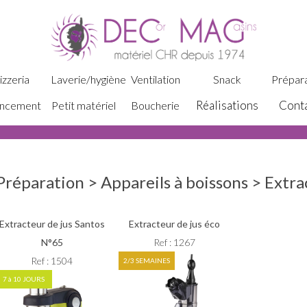
izzeria
Laverie/hygiène
Ventilation
Snack
Prépara
Réalisations
Cont
ncement
Petit matériel
Boucherie
Préparation > Appareils à boissons > Extra
Extracteur de jus Santos
Extracteur de jus éco
N°65
Ref : 1267
Ref : 1504
2/3 SEMAINES
7 à 10 JOURS