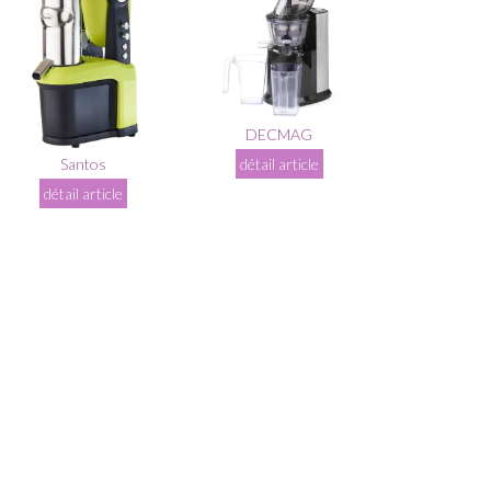
DECMAG
Santos
détail article
détail article