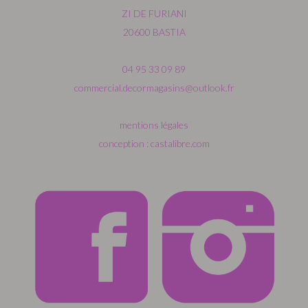
ZI DE FURIANI
20600 BASTIA
04 95 33 09 89
commercial.decormagasins@outlook.fr
mentions légales
conception : castalibre.com