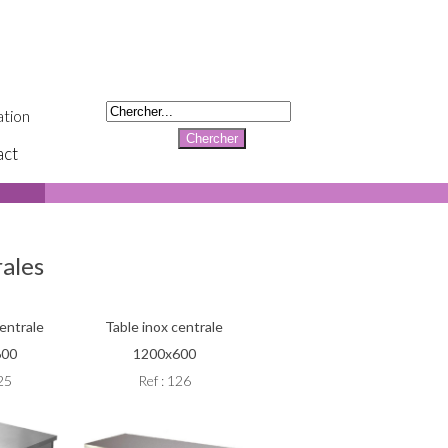
tion
act
rales
centrale
Table inox centrale
600
1200x600
125
Ref : 126