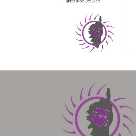
- Tables inox EcoWeb