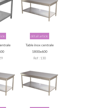
ticle
détail article
centrale
Table inox centrale
600
1800x600
129
Ref : 130