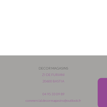
DECOR MAGASINS
ZI DE FURIANI
20600 BASTIA
04 95 33 09 89
commercial.decormagasins@outlook.fr