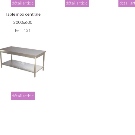
détail article
détail article
détail ar
Table inox centrale
2000x600
Ref : 131
détail article