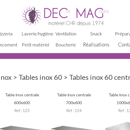
izzeria
Laverie/hygiène
Ventilation
Snack
Prépara
Réalisations
Cont
ncement
Petit matériel
Boucherie
Inox > Tables inox 60 > Tables inox 60 cent
Table inox centrale
Table inox centrale
Table inox 
600x600
700x600
1000x
Ref : 123
Ref : 124
Ref : 