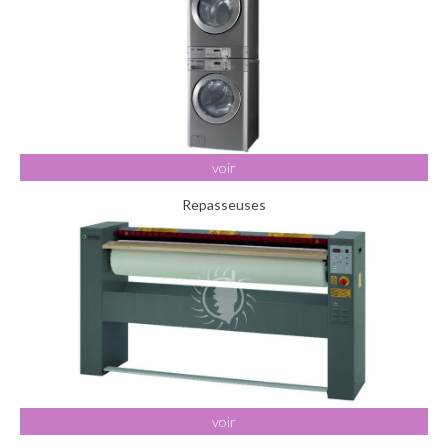
voir
Repasseuses
voir