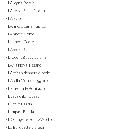
- L'Allegria Bastia
- L'Altezza Saint-Florent
- L'Alzicciola
- L'Annexe bar à huitres
- L'Annexe Corte
- L'annexe Corte
- L'Appart Bastia
- L'Appart Bastia cuisine
- L'Aria Nova Tizzano
- L'Artisan dessert Ajaccio
- L'Atella Montemaggiore
- L'Emeraude Bonifacio
- L'Escale ile-rousse
- L'Etoile Bastia
- L'Impact Bastia
- L'Orangerie Porto-Vecchio
- La Barquette traiteur