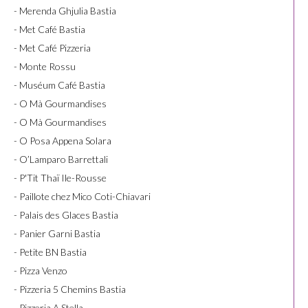
- Merenda Ghjulia Bastia
- Met Café Bastia
- Met Café Pizzeria
- Monte Rossu
- Muséum Café Bastia
- O Mà Gourmandises
- O Mà Gourmandises
- O Posa Appena Solara
- O’Lamparo Barrettali
- P'Tit Thaï Ile-Rousse
- Paillote chez Mico Coti-Chiavari
- Palais des Glaces Bastia
- Panier Garni Bastia
- Petite BN Bastia
- Pizza Venzo
- Pizzeria 5 Chemins Bastia
- Pizzeria A Stella