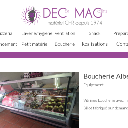
izzeria
Laverie/hygiène
Ventilation
Snack
Prépara
Réalisations
Cont
ncement
Petit matériel
Boucherie
Boucherie Alb
Equipement
Vitrines boucherie avec m
Billot fabriqué sur demand