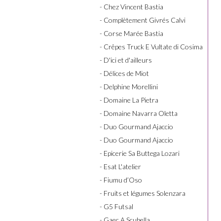
- Chez Vincent Bastia
- Complètement Givrés Calvi
- Corse Marée Bastia
- Crêpes Truck E Vultate di Cosima
- D'ici et d'ailleurs
- Délices de Miot
- Delphine Morellini
- Domaine La Pietra
- Domaine Navarra Oletta
- Duo Gourmand Ajaccio
- Duo Gourmand Ajaccio
- Epicerie Sa Buttega Lozari
- Esat L'atelier
- Fiumu d’Oso
- Fruits et légumes Solenzara
- G5 Futsal
- Gaec A Scubella