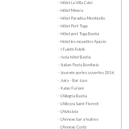
- Hôtel La Villa Calvi
- Hôtel Minera
- Hôtel Paradisu Monticellu
- Hôtel Port Toga
- Hôtel port Toga Bastia
- Hotel les mouettes Ajaccio
- I Fuletti Folelli
- Isola hôtel Bastia
- Italian Pasta Bonifacio
- Journée portes ouvertes 2016
- Juicy - Bar à jus
- Kalao Furiani
- L'Allegria Bastia
- L'Altezza Saint-Florent
- L'Alzicciola
- L'Annexe bar à huitres
- L'Annexe Corte