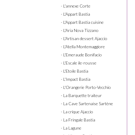
- L'annexe Corte
- L'Appart Bastia
- L'Appart Bastia cuisine
- L'Aria Nova Tizzano
- L'Artisan dessert Ajaccio
- L'Atella Montemaggiore
- L'Emeraude Bonifacio
- L'Escale ile-rousse
- L'Etoile Bastia
- L'Impact Bastia
- L'Orangerie Porto-Vecchio
- La Barquette traiteur
- La Cave Sartenaise Sartène
- La crique Ajaccio
- La Fringale Bastia
- La Lagune