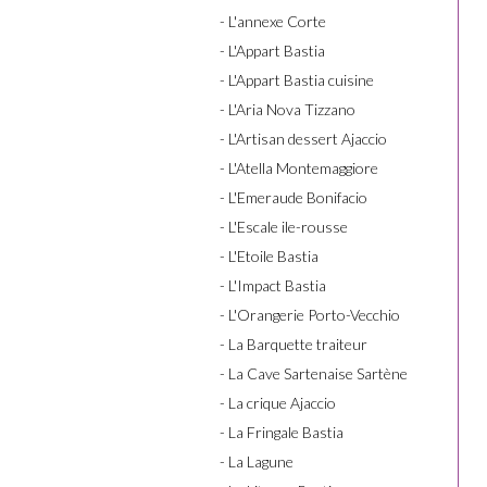
- L'annexe Corte
- L'Appart Bastia
- L'Appart Bastia cuisine
- L'Aria Nova Tizzano
- L'Artisan dessert Ajaccio
- L'Atella Montemaggiore
- L'Emeraude Bonifacio
- L'Escale ile-rousse
- L'Etoile Bastia
- L'Impact Bastia
- L'Orangerie Porto-Vecchio
- La Barquette traiteur
- La Cave Sartenaise Sartène
- La crique Ajaccio
- La Fringale Bastia
- La Lagune