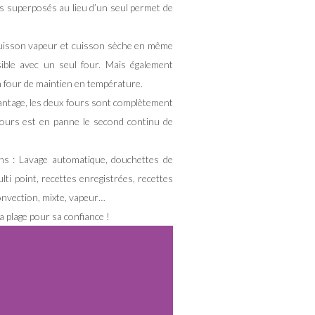
 superposés au lieu d’un seul permet de
uisson vapeur et cuisson sèche en même
ible avec un seul four. Mais également
un four de maintien en température.
vantage, les deux fours sont complètement
fours est en panne le second continu de
ons : Lavage automatique, douchettes de
ti point, recettes enregistrées, recettes
onvection, mixte, vapeur…
la plage pour sa confiance !