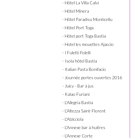
- Hôtel La Villa Calvi
- Hôtel Minera
- Hôtel Paradisu Monticellu
- Hôtel Port Toga
- Hôtel port Toga Bastia
- Hotel les mouettes Ajaccio
- I Fuletti Folelli
- Isola hôtel Bastia
- Italian Pasta Bonifacio
- Journée portes ouvertes 2016
- Juicy - Bar à jus
- Kalao Furiani
- L'Allegria Bastia
- L'Altezza Saint-Florent
- L'Alzicciola
- L'Annexe bar à huitres
- L'Annexe Corte