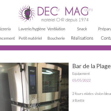
izzeria
Laverie/hygiène
Ventilation
Snack
Prépara
Réalisations
Cont
ncement
Petit matériel
Boucherie
Bar de la Plage
Equipement
05/05/2022
2 fours mixtes vision bleu
à Bastia