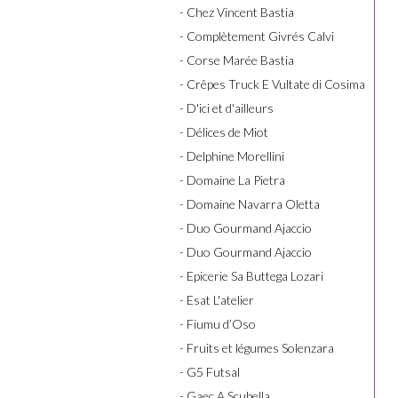
- Chez Vincent Bastia
- Complètement Givrés Calvi
- Corse Marée Bastia
- Crêpes Truck E Vultate di Cosima
- D'ici et d'ailleurs
- Délices de Miot
- Delphine Morellini
- Domaine La Pietra
- Domaine Navarra Oletta
- Duo Gourmand Ajaccio
- Duo Gourmand Ajaccio
- Epicerie Sa Buttega Lozari
- Esat L'atelier
- Fiumu d’Oso
- Fruits et légumes Solenzara
- G5 Futsal
- Gaec A Scubella