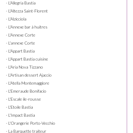
- L'Allegria Bastia
- L'Altezza Saint-Florent
- L'Alzicciola
- L'Annexe bar à huitres
- L'Annexe Corte
- L'annexe Corte
- L'Appart Bastia
- L'Appart Bastia cuisine
- L'Aria Nova Tizzano
- L'Artisan dessert Ajaccio
- L'Atella Montemaggiore
- L'Emeraude Bonifacio
- L'Escale ile-rousse
- L'Etoile Bastia
- L'Impact Bastia
- L'Orangerie Porto-Vecchio
- La Barquette traiteur