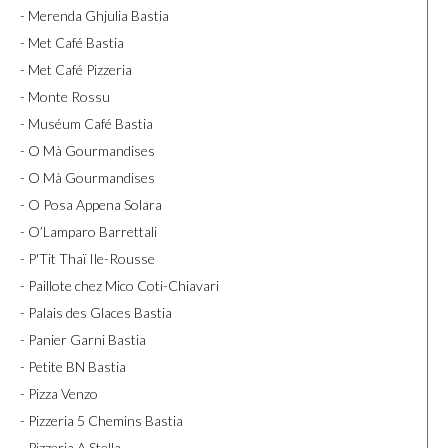
- Merenda Ghjulia Bastia
- Met Café Bastia
- Met Café Pizzeria
- Monte Rossu
- Muséum Café Bastia
- O Mà Gourmandises
- O Mà Gourmandises
- O Posa Appena Solara
- O’Lamparo Barrettali
- P'Tit Thaï Ile-Rousse
- Paillote chez Mico Coti-Chiavari
- Palais des Glaces Bastia
- Panier Garni Bastia
- Petite BN Bastia
- Pizza Venzo
- Pizzeria 5 Chemins Bastia
- Pizzeria A Stella