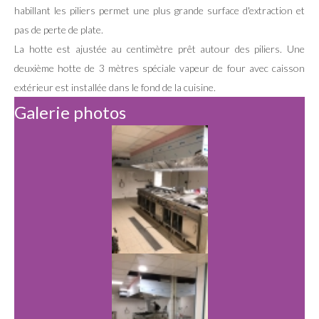
habillant les piliers permet une plus grande surface d'extraction et
pas de perte de plate.
La hotte est ajustée au centimètre prêt autour des piliers. Une
deuxième hotte de 3 mètres spéciale vapeur de four avec caisson
extérieur est installée dans le fond de la cuisine.
Galerie photos