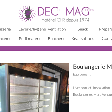
izzeria
Laverie/hygiène
Ventilation
Snack
Prépara
Réalisations
Cont
ncement
Petit matériel
Boucherie
Boulangerie M
Equipement
Livraison et installatio
Boulangeries Marc Ventur