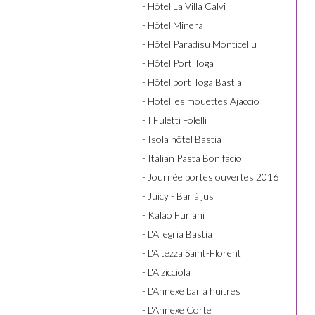
- Hôtel La Villa Calvi
- Hôtel Minera
- Hôtel Paradisu Monticellu
- Hôtel Port Toga
- Hôtel port Toga Bastia
- Hotel les mouettes Ajaccio
- I Fuletti Folelli
- Isola hôtel Bastia
- Italian Pasta Bonifacio
- Journée portes ouvertes 2016
- Juicy - Bar à jus
- Kalao Furiani
- L'Allegria Bastia
- L'Altezza Saint-Florent
- L'Alzicciola
- L'Annexe bar à huitres
- L'Annexe Corte