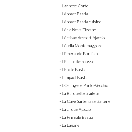
- L'annexe Corte
- L'Appart Bastia
- L'Appart Bastia cuisine
- L'Aria Nova Tizzano
- L'Artisan dessert Ajaccio
- L'Atella Montemaggiore
- L'Emeraude Bonifacio
- L'Escale ile-rousse
- L'Etoile Bastia
- L'Impact Bastia
- L'Orangerie Porto-Vecchio
- La Barquette traiteur
- La Cave Sartenaise Sartène
- La crique Ajaccio
- La Fringale Bastia
- La Lagune