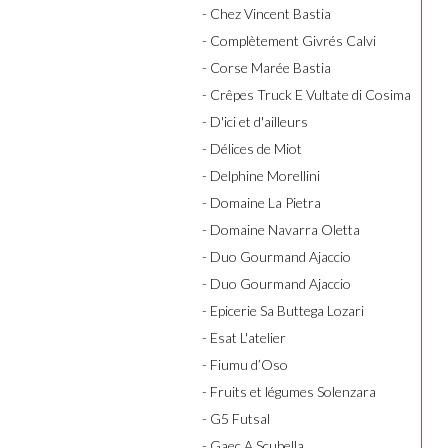
- Chez Vincent Bastia
- Complètement Givrés Calvi
- Corse Marée Bastia
- Crêpes Truck E Vultate di Cosima
- D'ici et d'ailleurs
- Délices de Miot
- Delphine Morellini
- Domaine La Pietra
- Domaine Navarra Oletta
- Duo Gourmand Ajaccio
- Duo Gourmand Ajaccio
- Epicerie Sa Buttega Lozari
- Esat L'atelier
- Fiumu d’Oso
- Fruits et légumes Solenzara
- G5 Futsal
- Gaec A Scubella