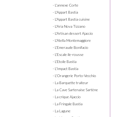
- L'annexe Corte
- L'Appart Bastia
- L'Appart Bastia cuisine
- L'Aria Nova Tizzano
- L'Artisan dessert Ajaccio
- L'Atella Montemaggiore
- L'Emeraude Bonifacio
- L'Escale ile-rousse
- L'Etoile Bastia
- L'Impact Bastia
- L'Orangerie Porto-Vecchio
- La Barquette traiteur
- La Cave Sartenaise Sartène
- La crique Ajaccio
- La Fringale Bastia
- La Lagune