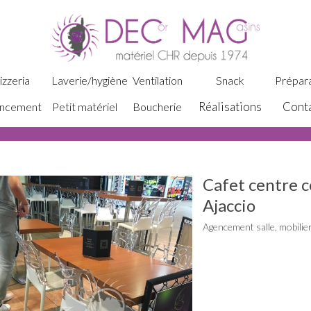
izzeria
Laverie/hygiène
Ventilation
Snack
Prépara
Réalisations
Cont
ncement
Petit matériel
Boucherie
Cafet centre 
Ajaccio
Agencement salle, mobilie