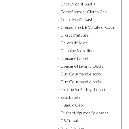
- Chez Vincent Bastia
- Complètement Givrés Calvi
- Corse Marée Bastia
- Crêpes Truck E Vultate di Cosima
- D'ici et d'ailleurs
- Délices de Miot
- Delphine Morellini
- Domaine La Pietra
- Domaine Navarra Oletta
- Duo Gourmand Ajaccio
- Duo Gourmand Ajaccio
- Epicerie Sa Buttega Lozari
- Esat L'atelier
- Fiumu d’Oso
- Fruits et légumes Solenzara
- G5 Futsal
- Gaec A Scubella