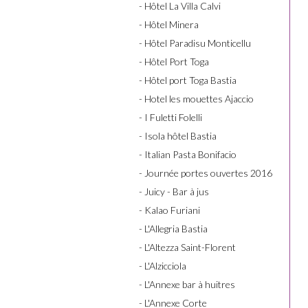
- Hôtel La Villa Calvi
- Hôtel Minera
- Hôtel Paradisu Monticellu
- Hôtel Port Toga
- Hôtel port Toga Bastia
- Hotel les mouettes Ajaccio
- I Fuletti Folelli
- Isola hôtel Bastia
- Italian Pasta Bonifacio
- Journée portes ouvertes 2016
- Juicy - Bar à jus
- Kalao Furiani
- L'Allegria Bastia
- L'Altezza Saint-Florent
- L'Alzicciola
- L'Annexe bar à huitres
- L'Annexe Corte