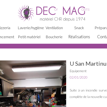
izzeria
Laverie/hygiène
Ventilation
Snack
Prépara
Réalisations
Cont
ncement
Petit matériel
Boucherie
U San Martinu
Equipement
02/01/2020
Suite à un incendie surve
complète de la nouvelle c