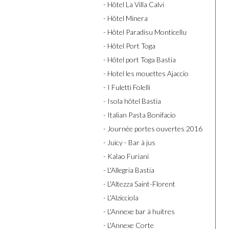
- Hôtel La Villa Calvi
- Hôtel Minera
- Hôtel Paradisu Monticellu
- Hôtel Port Toga
- Hôtel port Toga Bastia
- Hotel les mouettes Ajaccio
- I Fuletti Folelli
- Isola hôtel Bastia
- Italian Pasta Bonifacio
- Journée portes ouvertes 2016
- Juicy - Bar à jus
- Kalao Furiani
- L'Allegria Bastia
- L'Altezza Saint-Florent
- L'Alzicciola
- L'Annexe bar à huitres
- L'Annexe Corte