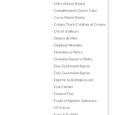
- Chez Vincent Bastia
- Complètement Givrés Calvi
- Corse Marée Bastia
- Crêpes Truck E Vultate di Cosima
- D'ici et d'ailleurs
- Délices de Miot
- Delphine Morellini
- Domaine La Pietra
- Domaine Navarra Oletta
- Duo Gourmand Ajaccio
- Duo Gourmand Ajaccio
- Epicerie Sa Buttega Lozari
- Esat L'atelier
- Fiumu d’Oso
- Fruits et légumes Solenzara
- G5 Futsal
- Gaec A Scubella