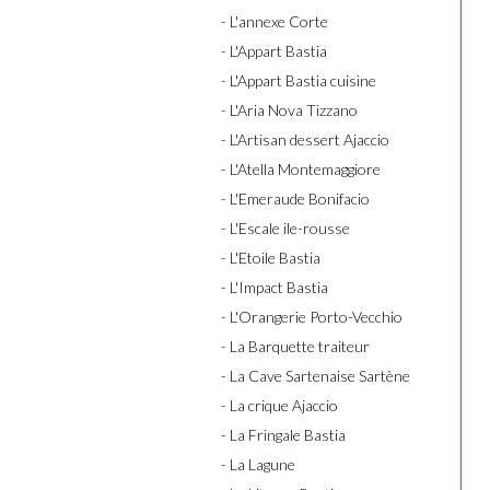
- L'annexe Corte
- L'Appart Bastia
- L'Appart Bastia cuisine
- L'Aria Nova Tizzano
- L'Artisan dessert Ajaccio
- L'Atella Montemaggiore
- L'Emeraude Bonifacio
- L'Escale ile-rousse
- L'Etoile Bastia
- L'Impact Bastia
- L'Orangerie Porto-Vecchio
- La Barquette traiteur
- La Cave Sartenaise Sartène
- La crique Ajaccio
- La Fringale Bastia
- La Lagune