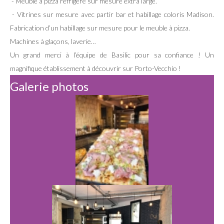
- Meuble à pizza réfrigéré sur mesure extra large.
- Vitrines sur mesure avec partir bar et habillage coloris Madison.
Fabrication d’un habillage sur mesure pour le meuble à pizza.
Machines à glaçons, laverie…
Un grand merci à l’équipe de Basilic pour sa confiance ! Un
magnifique établissement à découvrir sur Porto-Vecchio !
Galerie photos