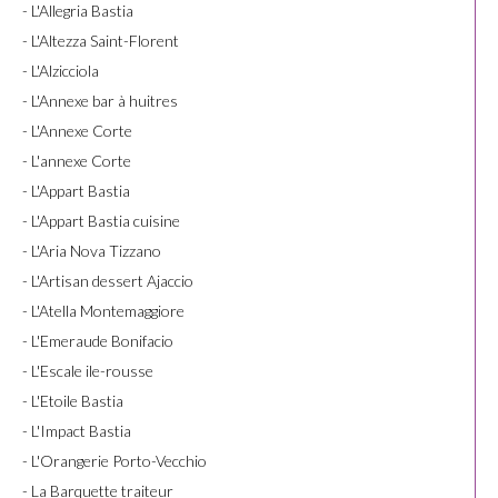
- L'Allegria Bastia
- L'Altezza Saint-Florent
- L'Alzicciola
- L'Annexe bar à huitres
- L'Annexe Corte
- L'annexe Corte
- L'Appart Bastia
- L'Appart Bastia cuisine
- L'Aria Nova Tizzano
- L'Artisan dessert Ajaccio
- L'Atella Montemaggiore
- L'Emeraude Bonifacio
- L'Escale ile-rousse
- L'Etoile Bastia
- L'Impact Bastia
- L'Orangerie Porto-Vecchio
- La Barquette traiteur