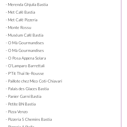
- Merenda Ghjulia Bastia
- Met Café Bastia
- Met Café Pizzeria
- Monte Rossu
- Muséum Café Bastia
- O Mà Gourmandises
- O Mà Gourmandises
- O Posa Appena Solara
- O’Lamparo Barrettali
- P'Tit Thaï Ile-Rousse
- Paillote chez Mico Coti-Chiavari
- Palais des Glaces Bastia
- Panier Garni Bastia
- Petite BN Bastia
- Pizza Venzo
- Pizzeria 5 Chemins Bastia
- Pizzeria A Stella