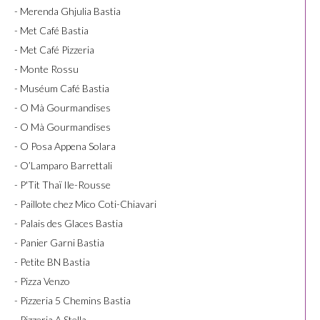
- Merenda Ghjulia Bastia
- Met Café Bastia
- Met Café Pizzeria
- Monte Rossu
- Muséum Café Bastia
- O Mà Gourmandises
- O Mà Gourmandises
- O Posa Appena Solara
- O’Lamparo Barrettali
- P'Tit Thaï Ile-Rousse
- Paillote chez Mico Coti-Chiavari
- Palais des Glaces Bastia
- Panier Garni Bastia
- Petite BN Bastia
- Pizza Venzo
- Pizzeria 5 Chemins Bastia
- Pizzeria A Stella