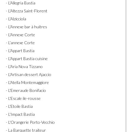
- L'Allegria Bastia
- L'Altezza Saint-Florent
- L'Alzicciola
- L'Annexe bar à huitres
- L'Annexe Corte
- L'annexe Corte
- L'Appart Bastia
- L'Appart Bastia cuisine
- L'Aria Nova Tizzano
- L'Artisan dessert Ajaccio
- L'Atella Montemaggiore
- L'Emeraude Bonifacio
- L'Escale ile-rousse
- L'Etoile Bastia
- L'Impact Bastia
- L'Orangerie Porto-Vecchio
- La Barquette traiteur