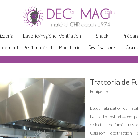
izzeria
Laverie/hygiène
Ventilation
Snack
Prépara
Réalisations
Cont
ncement
Petit matériel
Boucherie
Trattoria de F
Equipement
Etude, fabrication et inst
La hotte est étudiée p
collecteur de fumée très la
Caisson d'extraction