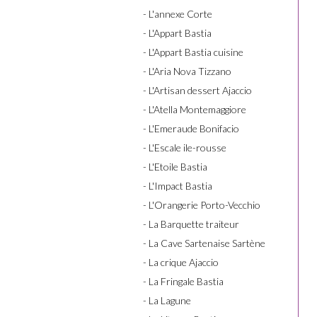
- L'annexe Corte
- L'Appart Bastia
- L'Appart Bastia cuisine
- L'Aria Nova Tizzano
- L'Artisan dessert Ajaccio
- L'Atella Montemaggiore
- L'Emeraude Bonifacio
- L'Escale ile-rousse
- L'Etoile Bastia
- L'Impact Bastia
- L'Orangerie Porto-Vecchio
- La Barquette traiteur
- La Cave Sartenaise Sartène
- La crique Ajaccio
- La Fringale Bastia
- La Lagune