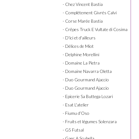
- Chez Vincent Bastia
- Complètement Givrés Calvi
- Corse Marée Bastia
- Crêpes Truck E Vultate di Cosima
- D'ici et d'ailleurs
- Délices de Miot
- Delphine Morellini
- Domaine La Pietra
- Domaine Navarra Oletta
- Duo Gourmand Ajaccio
- Duo Gourmand Ajaccio
- Epicerie Sa Buttega Lozari
- Esat L'atelier
- Fiumu d’Oso
- Fruits et légumes Solenzara
- G5 Futsal
- Gaec A Scubella