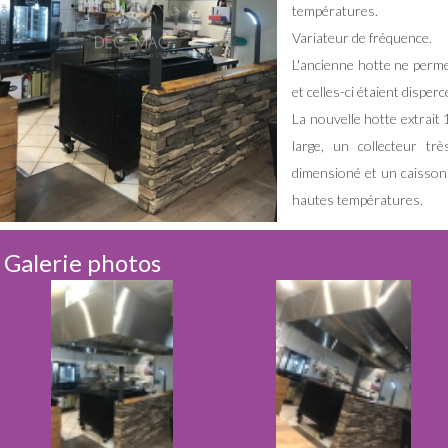
températures.
Variateur de fréquence.
L'ancienne hotte ne permet
et celles-ci étaient disper
La nouvelle hotte extrait
large, un collecteur tr
dimensioné et un caisson 
hautes températures.
Galerie photos