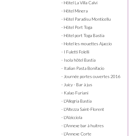
- Hôtel La Villa Calvi
- Hôtel Minera
- Hôtel Paradisu Monticellu
- Hôtel Port Toga
- Hôtel port Toga Bastia
- Hotel les mouettes Ajaccio
- I Fuletti Folelli
- Isola hôtel Bastia
- Italian Pasta Bonifacio
- Journée portes ouvertes 2016
- Juicy - Bar à jus
- Kalao Furiani
- L'Allegria Bastia
- L'Altezza Saint-Florent
- L'Alzicciola
- L'Annexe bar à huitres
- L'Annexe Corte