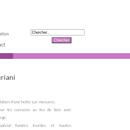
tion
act
uriani
allation d'une hotte sur-mesures.
our les cuissons au feu de bois avec
rge.
 spécial fumées lourdes et hautes