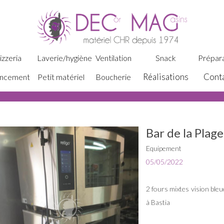
izzeria
Laverie/hygiène
Ventilation
Snack
Prépara
Réalisations
Cont
ncement
Petit matériel
Boucherie
Bar de la Plage
Equipement
05/05/2022
2 fours mixtes vision bleu
à Bastia