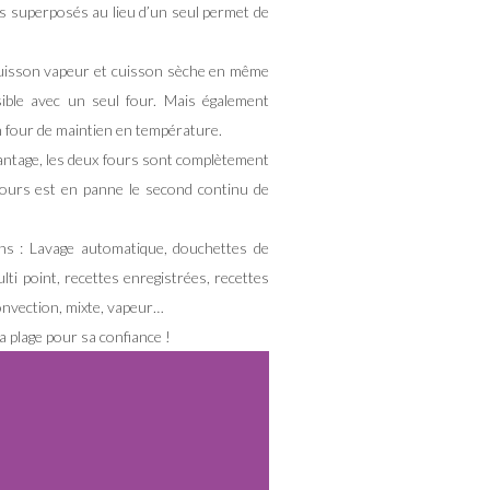
 superposés au lieu d’un seul permet de
uisson vapeur et cuisson sèche en même
ible avec un seul four. Mais également
un four de maintien en température.
vantage, les deux fours sont complètement
fours est en panne le second continu de
ons : Lavage automatique, douchettes de
ti point, recettes enregistrées, recettes
onvection, mixte, vapeur…
la plage pour sa confiance !