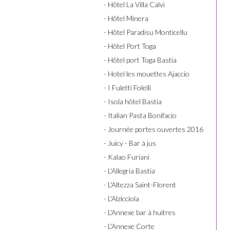
- Hôtel La Villa Calvi
- Hôtel Minera
- Hôtel Paradisu Monticellu
- Hôtel Port Toga
- Hôtel port Toga Bastia
- Hotel les mouettes Ajaccio
- I Fuletti Folelli
- Isola hôtel Bastia
- Italian Pasta Bonifacio
- Journée portes ouvertes 2016
- Juicy - Bar à jus
- Kalao Furiani
- L'Allegria Bastia
- L'Altezza Saint-Florent
- L'Alzicciola
- L'Annexe bar à huitres
- L'Annexe Corte