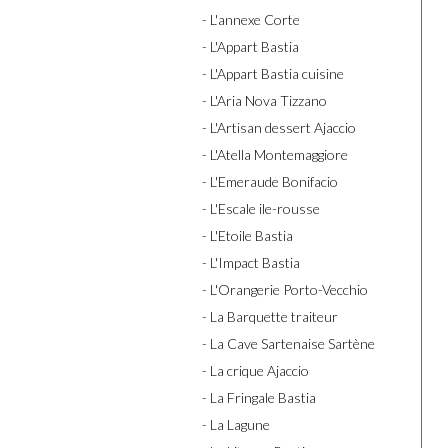
- L'annexe Corte
- L'Appart Bastia
- L'Appart Bastia cuisine
- L'Aria Nova Tizzano
- L'Artisan dessert Ajaccio
- L'Atella Montemaggiore
- L'Emeraude Bonifacio
- L'Escale ile-rousse
- L'Etoile Bastia
- L'Impact Bastia
- L'Orangerie Porto-Vecchio
- La Barquette traiteur
- La Cave Sartenaise Sartène
- La crique Ajaccio
- La Fringale Bastia
- La Lagune