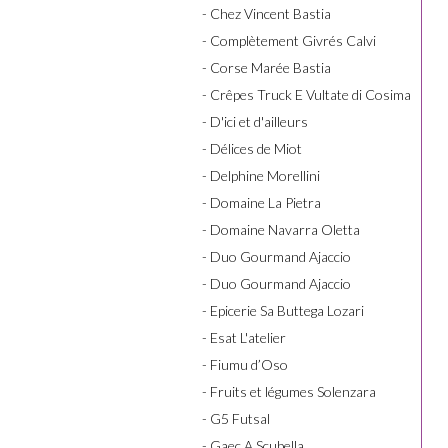
- Chez Vincent Bastia
- Complètement Givrés Calvi
- Corse Marée Bastia
- Crêpes Truck E Vultate di Cosima
- D'ici et d'ailleurs
- Délices de Miot
- Delphine Morellini
- Domaine La Pietra
- Domaine Navarra Oletta
- Duo Gourmand Ajaccio
- Duo Gourmand Ajaccio
- Epicerie Sa Buttega Lozari
- Esat L'atelier
- Fiumu d’Oso
- Fruits et légumes Solenzara
- G5 Futsal
- Gaec A Scubella