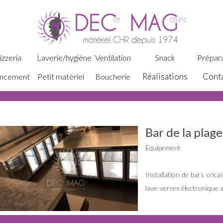
izzeria
Laverie/hygiène
Ventilation
Snack
Prépara
Réalisations
Cont
ncement
Petit matériel
Boucherie
Bar de la plage
Equipement
Installation de bars enc
lave-verres électronique 