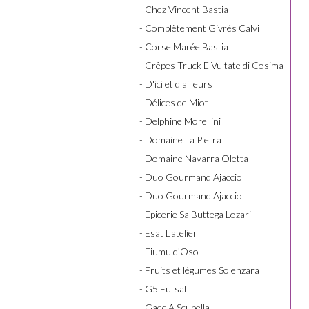
- Chez Vincent Bastia
- Complètement Givrés Calvi
- Corse Marée Bastia
- Crêpes Truck E Vultate di Cosima
- D'ici et d'ailleurs
- Délices de Miot
- Delphine Morellini
- Domaine La Pietra
- Domaine Navarra Oletta
- Duo Gourmand Ajaccio
- Duo Gourmand Ajaccio
- Epicerie Sa Buttega Lozari
- Esat L'atelier
- Fiumu d’Oso
- Fruits et légumes Solenzara
- G5 Futsal
- Gaec A Scubella