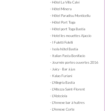
- Hôtel La Villa Calvi
- Hôtel Minera
- Hôtel Paradisu Monticellu
- Hôtel Port Toga
- Hôtel port Toga Bastia
- Hotel les mouettes Ajaccio
- I Fuletti Folelli
- Isola hôtel Bastia
- Italian Pasta Bonifacio
- Journée portes ouvertes 2016
- Juicy - Bar à jus
- Kalao Furiani
- L'Allegria Bastia
- L'Altezza Saint-Florent
- L'Alzicciola
- L'Annexe bar à huitres
- L'Annexe Corte