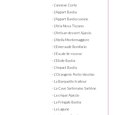
- L'annexe Corte
- L'Appart Bastia
- L'Appart Bastia cuisine
- L'Aria Nova Tizzano
- L'Artisan dessert Ajaccio
- L'Atella Montemaggiore
- L'Emeraude Bonifacio
- L'Escale ile-rousse
- L'Etoile Bastia
- L'Impact Bastia
- L'Orangerie Porto-Vecchio
- La Barquette traiteur
- La Cave Sartenaise Sartène
- La crique Ajaccio
- La Fringale Bastia
- La Lagune