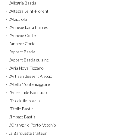
- L'Allegria Bastia
- L'Altezza Saint-Florent
- L'Alzicciola
- L'Annexe bar à huitres
- L'Annexe Corte
- L'annexe Corte
- L'Appart Bastia
- L'Appart Bastia cuisine
- L'Aria Nova Tizzano
- L'Artisan dessert Ajaccio
- L'Atella Montemaggiore
- L'Emeraude Bonifacio
- L'Escale ile-rousse
- L'Etoile Bastia
- L'Impact Bastia
- L'Orangerie Porto-Vecchio
- La Barquette traiteur