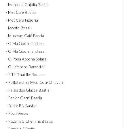
- Merenda Ghjulia Bastia
- Met Café Bastia
- Met Café Pizzeria
- Monte Rossu
- Muséum Café Bastia
- O Mà Gourmandises
- O Mà Gourmandises
- O Posa Appena Solara
- O’Lamparo Barrettali
- P'Tit Thaï Ile-Rousse
- Paillote chez Mico Coti-Chiavari
- Palais des Glaces Bastia
- Panier Garni Bastia
- Petite BN Bastia
- Pizza Venzo
- Pizzeria 5 Chemins Bastia
- Pizzeria A Stella