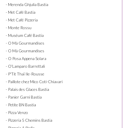
- Merenda Ghjulia Bastia
- Met Café Bastia
- Met Café Pizzeria
- Monte Rossu
- Muséum Café Bastia
- O Mà Gourmandises
- O Mà Gourmandises
- O Posa Appena Solara
- O’Lamparo Barrettali
- P'Tit Thaï Ile-Rousse
- Paillote chez Mico Coti-Chiavari
- Palais des Glaces Bastia
- Panier Garni Bastia
- Petite BN Bastia
- Pizza Venzo
- Pizzeria 5 Chemins Bastia
- Pizzeria A Stella