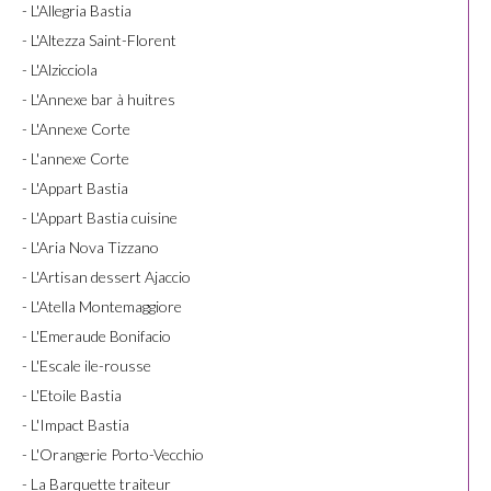
- L'Allegria Bastia
- L'Altezza Saint-Florent
- L'Alzicciola
- L'Annexe bar à huitres
- L'Annexe Corte
- L'annexe Corte
- L'Appart Bastia
- L'Appart Bastia cuisine
- L'Aria Nova Tizzano
- L'Artisan dessert Ajaccio
- L'Atella Montemaggiore
- L'Emeraude Bonifacio
- L'Escale ile-rousse
- L'Etoile Bastia
- L'Impact Bastia
- L'Orangerie Porto-Vecchio
- La Barquette traiteur