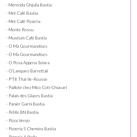
- Merenda Ghjulia Bastia
- Met Café Bastia
- Met Café Pizzeria
- Monte Rossu
- Muséum Café Bastia
- O Mà Gourmandises
- O Mà Gourmandises
- O Posa Appena Solara
- O’Lamparo Barrettali
- P'Tit Thaï Ile-Rousse
- Paillote chez Mico Coti-Chiavari
- Palais des Glaces Bastia
- Panier Garni Bastia
- Petite BN Bastia
- Pizza Venzo
- Pizzeria 5 Chemins Bastia
- Pizzeria A Stella