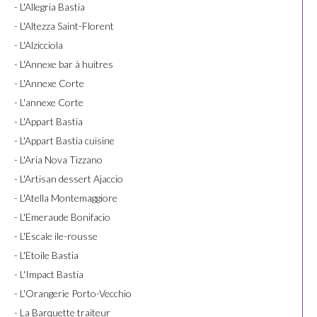
- L'Allegria Bastia
- L'Altezza Saint-Florent
- L'Alzicciola
- L'Annexe bar à huitres
- L'Annexe Corte
- L'annexe Corte
- L'Appart Bastia
- L'Appart Bastia cuisine
- L'Aria Nova Tizzano
- L'Artisan dessert Ajaccio
- L'Atella Montemaggiore
- L'Emeraude Bonifacio
- L'Escale ile-rousse
- L'Etoile Bastia
- L'Impact Bastia
- L'Orangerie Porto-Vecchio
- La Barquette traiteur