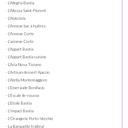
- L'Allegria Bastia
- L'Altezza Saint-Florent
- L'Alzicciola
- L'Annexe bar à huitres
- L'Annexe Corte
- L'annexe Corte
- L'Appart Bastia
- L'Appart Bastia cuisine
- L'Aria Nova Tizzano
- L'Artisan dessert Ajaccio
- L'Atella Montemaggiore
- L'Emeraude Bonifacio
- L'Escale ile-rousse
- L'Etoile Bastia
- L'Impact Bastia
- L'Orangerie Porto-Vecchio
- La Barquette traiteur