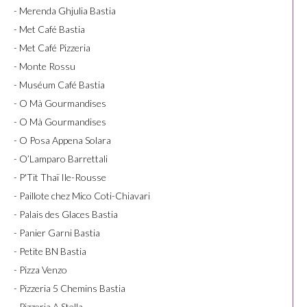
- Merenda Ghjulia Bastia
- Met Café Bastia
- Met Café Pizzeria
- Monte Rossu
- Muséum Café Bastia
- O Mà Gourmandises
- O Mà Gourmandises
- O Posa Appena Solara
- O’Lamparo Barrettali
- P'Tit Thaï Ile-Rousse
- Paillote chez Mico Coti-Chiavari
- Palais des Glaces Bastia
- Panier Garni Bastia
- Petite BN Bastia
- Pizza Venzo
- Pizzeria 5 Chemins Bastia
- Pizzeria A Stella