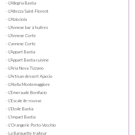
- L'Allegria Bastia
- L'Altezza Saint-Florent
- L'Alzicciola
- L'Annexe bar à huitres
- L'Annexe Corte
- L'annexe Corte
- L'Appart Bastia
- L'Appart Bastia cuisine
- L'Aria Nova Tizzano
- L'Artisan dessert Ajaccio
- L'Atella Montemaggiore
- L'Emeraude Bonifacio
- L'Escale ile-rousse
- L'Etoile Bastia
- L'Impact Bastia
- L'Orangerie Porto-Vecchio
- La Barquette traiteur