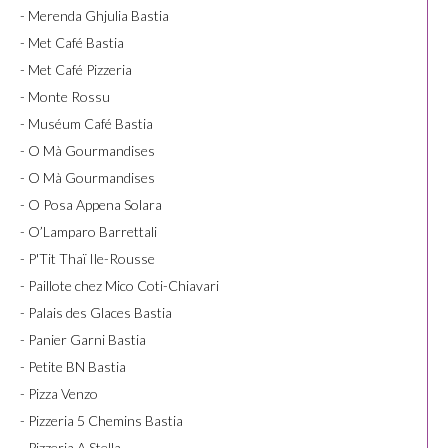
- Merenda Ghjulia Bastia
- Met Café Bastia
- Met Café Pizzeria
- Monte Rossu
- Muséum Café Bastia
- O Mà Gourmandises
- O Mà Gourmandises
- O Posa Appena Solara
- O’Lamparo Barrettali
- P'Tit Thaï Ile-Rousse
- Paillote chez Mico Coti-Chiavari
- Palais des Glaces Bastia
- Panier Garni Bastia
- Petite BN Bastia
- Pizza Venzo
- Pizzeria 5 Chemins Bastia
- Pizzeria A Stella