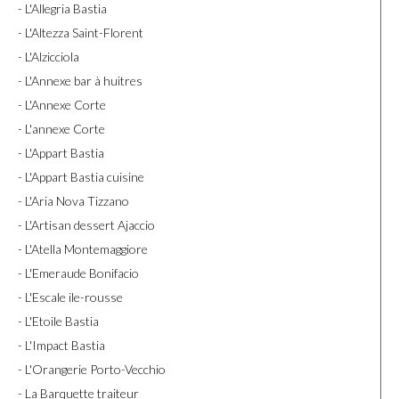
- L'Allegria Bastia
- L'Altezza Saint-Florent
- L'Alzicciola
- L'Annexe bar à huitres
- L'Annexe Corte
- L'annexe Corte
- L'Appart Bastia
- L'Appart Bastia cuisine
- L'Aria Nova Tizzano
- L'Artisan dessert Ajaccio
- L'Atella Montemaggiore
- L'Emeraude Bonifacio
- L'Escale ile-rousse
- L'Etoile Bastia
- L'Impact Bastia
- L'Orangerie Porto-Vecchio
- La Barquette traiteur