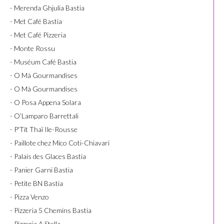
- Merenda Ghjulia Bastia
- Met Café Bastia
- Met Café Pizzeria
- Monte Rossu
- Muséum Café Bastia
- O Mà Gourmandises
- O Mà Gourmandises
- O Posa Appena Solara
- O’Lamparo Barrettali
- P'Tit Thaï Ile-Rousse
- Paillote chez Mico Coti-Chiavari
- Palais des Glaces Bastia
- Panier Garni Bastia
- Petite BN Bastia
- Pizza Venzo
- Pizzeria 5 Chemins Bastia
- Pizzeria A Stella