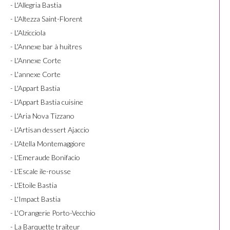
- L'Allegria Bastia
- L'Altezza Saint-Florent
- L'Alzicciola
- L'Annexe bar à huitres
- L'Annexe Corte
- L'annexe Corte
- L'Appart Bastia
- L'Appart Bastia cuisine
- L'Aria Nova Tizzano
- L'Artisan dessert Ajaccio
- L'Atella Montemaggiore
- L'Emeraude Bonifacio
- L'Escale ile-rousse
- L'Etoile Bastia
- L'Impact Bastia
- L'Orangerie Porto-Vecchio
- La Barquette traiteur