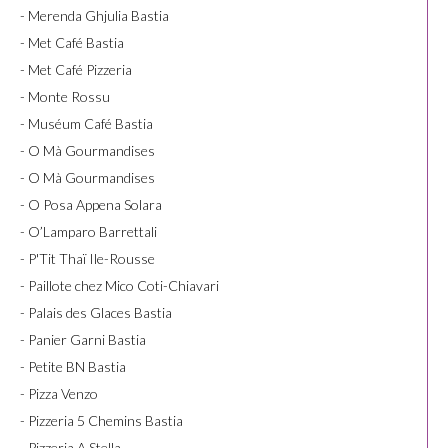
- Merenda Ghjulia Bastia
- Met Café Bastia
- Met Café Pizzeria
- Monte Rossu
- Muséum Café Bastia
- O Mà Gourmandises
- O Mà Gourmandises
- O Posa Appena Solara
- O’Lamparo Barrettali
- P'Tit Thaï Ile-Rousse
- Paillote chez Mico Coti-Chiavari
- Palais des Glaces Bastia
- Panier Garni Bastia
- Petite BN Bastia
- Pizza Venzo
- Pizzeria 5 Chemins Bastia
- Pizzeria A Stella