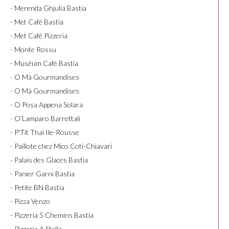
- Merenda Ghjulia Bastia
- Met Café Bastia
- Met Café Pizzeria
- Monte Rossu
- Muséum Café Bastia
- O Mà Gourmandises
- O Mà Gourmandises
- O Posa Appena Solara
- O’Lamparo Barrettali
- P'Tit Thaï Ile-Rousse
- Paillote chez Mico Coti-Chiavari
- Palais des Glaces Bastia
- Panier Garni Bastia
- Petite BN Bastia
- Pizza Venzo
- Pizzeria 5 Chemins Bastia
- Pizzeria A Stella