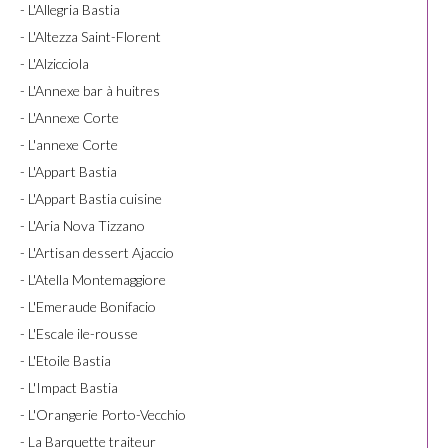
- L'Allegria Bastia
- L'Altezza Saint-Florent
- L'Alzicciola
- L'Annexe bar à huitres
- L'Annexe Corte
- L'annexe Corte
- L'Appart Bastia
- L'Appart Bastia cuisine
- L'Aria Nova Tizzano
- L'Artisan dessert Ajaccio
- L'Atella Montemaggiore
- L'Emeraude Bonifacio
- L'Escale ile-rousse
- L'Etoile Bastia
- L'Impact Bastia
- L'Orangerie Porto-Vecchio
- La Barquette traiteur