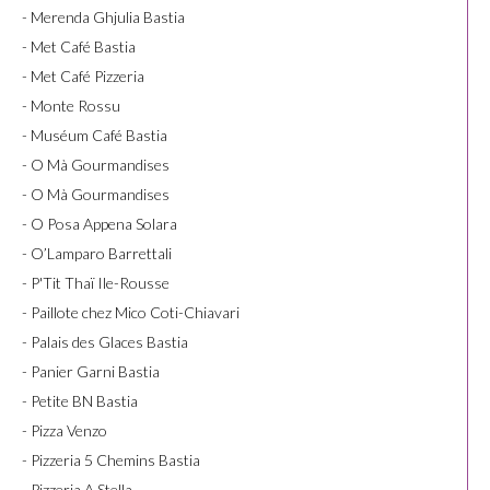
- Merenda Ghjulia Bastia
- Met Café Bastia
- Met Café Pizzeria
- Monte Rossu
- Muséum Café Bastia
- O Mà Gourmandises
- O Mà Gourmandises
- O Posa Appena Solara
- O’Lamparo Barrettali
- P'Tit Thaï Ile-Rousse
- Paillote chez Mico Coti-Chiavari
- Palais des Glaces Bastia
- Panier Garni Bastia
- Petite BN Bastia
- Pizza Venzo
- Pizzeria 5 Chemins Bastia
- Pizzeria A Stella