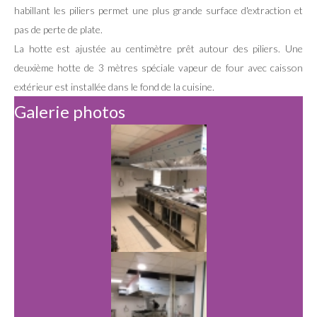
habillant les piliers permet une plus grande surface d'extraction et
pas de perte de plate.
La hotte est ajustée au centimètre prêt autour des piliers. Une
deuxième hotte de 3 mètres spéciale vapeur de four avec caisson
extérieur est installée dans le fond de la cuisine.
Galerie photos