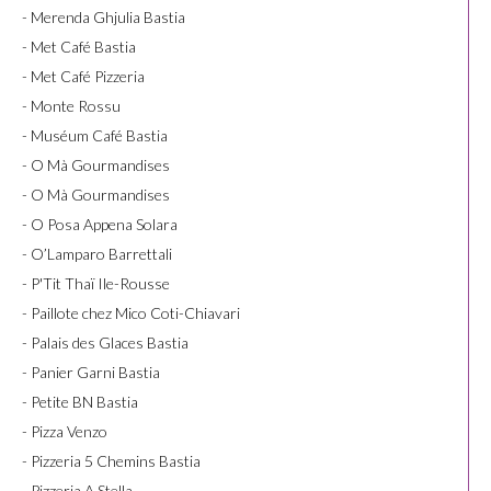
- Merenda Ghjulia Bastia
- Met Café Bastia
- Met Café Pizzeria
- Monte Rossu
- Muséum Café Bastia
- O Mà Gourmandises
- O Mà Gourmandises
- O Posa Appena Solara
- O’Lamparo Barrettali
- P'Tit Thaï Ile-Rousse
- Paillote chez Mico Coti-Chiavari
- Palais des Glaces Bastia
- Panier Garni Bastia
- Petite BN Bastia
- Pizza Venzo
- Pizzeria 5 Chemins Bastia
- Pizzeria A Stella