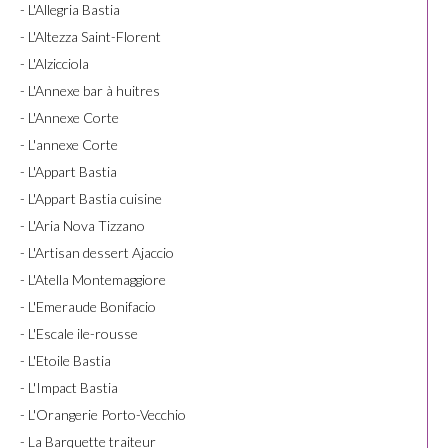
- L'Allegria Bastia
- L'Altezza Saint-Florent
- L'Alzicciola
- L'Annexe bar à huitres
- L'Annexe Corte
- L'annexe Corte
- L'Appart Bastia
- L'Appart Bastia cuisine
- L'Aria Nova Tizzano
- L'Artisan dessert Ajaccio
- L'Atella Montemaggiore
- L'Emeraude Bonifacio
- L'Escale ile-rousse
- L'Etoile Bastia
- L'Impact Bastia
- L'Orangerie Porto-Vecchio
- La Barquette traiteur