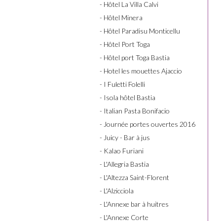
- Hôtel La Villa Calvi
- Hôtel Minera
- Hôtel Paradisu Monticellu
- Hôtel Port Toga
- Hôtel port Toga Bastia
- Hotel les mouettes Ajaccio
- I Fuletti Folelli
- Isola hôtel Bastia
- Italian Pasta Bonifacio
- Journée portes ouvertes 2016
- Juicy - Bar à jus
- Kalao Furiani
- L'Allegria Bastia
- L'Altezza Saint-Florent
- L'Alzicciola
- L'Annexe bar à huitres
- L'Annexe Corte