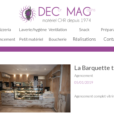
izzeria
Laverie/hygiène
Ventilation
Snack
Prépara
Réalisations
Cont
ncement
Petit matériel
Boucherie
La Barquette t
Agencement
05/01/2019
Agencement complet vitri