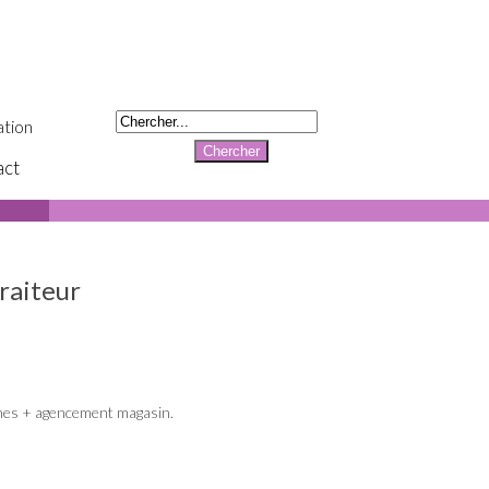
tion
act
raiteur
nes + agencement magasin.