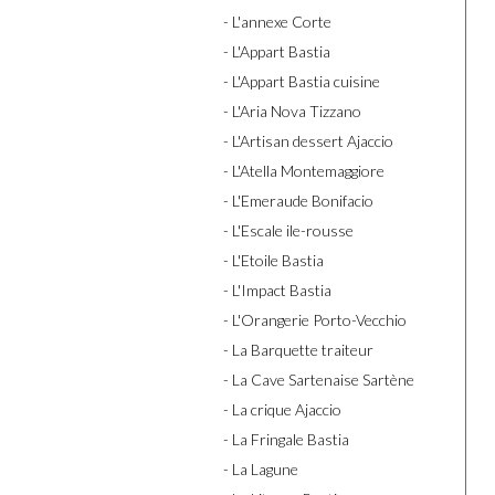
- L'annexe Corte
- L'Appart Bastia
- L'Appart Bastia cuisine
- L'Aria Nova Tizzano
- L'Artisan dessert Ajaccio
- L'Atella Montemaggiore
- L'Emeraude Bonifacio
- L'Escale ile-rousse
- L'Etoile Bastia
- L'Impact Bastia
- L'Orangerie Porto-Vecchio
- La Barquette traiteur
- La Cave Sartenaise Sartène
- La crique Ajaccio
- La Fringale Bastia
- La Lagune