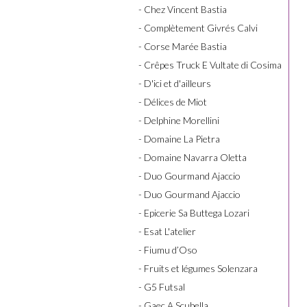
- Chez Vincent Bastia
- Complètement Givrés Calvi
- Corse Marée Bastia
- Crêpes Truck E Vultate di Cosima
- D'ici et d'ailleurs
- Délices de Miot
- Delphine Morellini
- Domaine La Pietra
- Domaine Navarra Oletta
- Duo Gourmand Ajaccio
- Duo Gourmand Ajaccio
- Epicerie Sa Buttega Lozari
- Esat L'atelier
- Fiumu d’Oso
- Fruits et légumes Solenzara
- G5 Futsal
- Gaec A Scubella