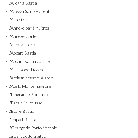
- L'Allegria Bastia
- L'Altezza Saint-Florent
- L'Alzicciola
- L'Annexe bar à huitres
- L'Annexe Corte
- L'annexe Corte
- L'Appart Bastia
- L'Appart Bastia cuisine
- L'Aria Nova Tizzano
- L'Artisan dessert Ajaccio
- L'Atella Montemaggiore
- L'Emeraude Bonifacio
- L'Escale ile-rousse
- L'Etoile Bastia
- L'Impact Bastia
- L'Orangerie Porto-Vecchio
- La Barquette traiteur