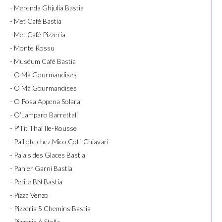
- Merenda Ghjulia Bastia
- Met Café Bastia
- Met Café Pizzeria
- Monte Rossu
- Muséum Café Bastia
- O Mà Gourmandises
- O Mà Gourmandises
- O Posa Appena Solara
- O’Lamparo Barrettali
- P'Tit Thaï Ile-Rousse
- Paillote chez Mico Coti-Chiavari
- Palais des Glaces Bastia
- Panier Garni Bastia
- Petite BN Bastia
- Pizza Venzo
- Pizzeria 5 Chemins Bastia
- Pizzeria A Stella