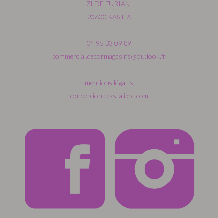
ZI DE FURIANI
20600 BASTIA
04 95 33 09 89
commercial.decormagasins@outlook.fr
mentions légales
conception : castalibre.com