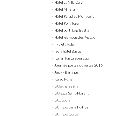
- Hôtel La Villa Calvi
- Hôtel Minera
- Hôtel Paradisu Monticellu
- Hôtel Port Toga
- Hôtel port Toga Bastia
- Hotel les mouettes Ajaccio
- I Fuletti Folelli
- Isola hôtel Bastia
- Italian Pasta Bonifacio
- Journée portes ouvertes 2016
- Juicy - Bar à jus
- Kalao Furiani
- L'Allegria Bastia
- L'Altezza Saint-Florent
- L'Alzicciola
- L'Annexe bar à huitres
- L'Annexe Corte