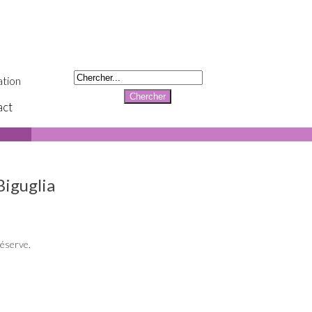
tion
act
Biguglia
réserve.