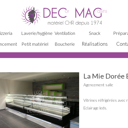
izzeria
Laverie/hygiène
Ventilation
Snack
Prépara
Réalisations
Cont
ncement
Petit matériel
Boucherie
La Mie Dorée 
Agencement salle
Vitrines réfrigérées avec 
Eclairage leds.