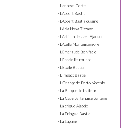
- L'annexe Corte
- L'Appart Bastia
- L'Appart Bastia cuisine
- L'Aria Nova Tizzano
- L'Artisan dessert Ajaccio
- L'Atella Montemaggiore
- L'Emeraude Bonifacio
- L'Escale ile-rousse
- L'Etoile Bastia
- L'Impact Bastia
- L'Orangerie Porto-Vecchio
- La Barquette traiteur
- La Cave Sartenaise Sartène
- La crique Ajaccio
- La Fringale Bastia
- La Lagune