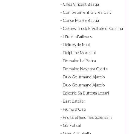
- Chez Vincent Bastia
- Complètement Givrés Calvi
- Corse Marée Bastia
- Crêpes Truck E Vultate di Cosima
- D'ici et d'ailleurs
- Délices de Miot
- Delphine Morellini
- Domaine La Pietra
- Domaine Navarra Oletta
- Duo Gourmand Ajaccio
- Duo Gourmand Ajaccio
- Epicerie Sa Buttega Lozari
- Esat L'atelier
- Fiumu d’Oso
- Fruits et légumes Solenzara
- G5 Futsal
- Gaec A Scubella