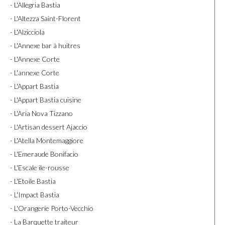
- L'Allegria Bastia
- L'Altezza Saint-Florent
- L'Alzicciola
- L'Annexe bar à huitres
- L'Annexe Corte
- L'annexe Corte
- L'Appart Bastia
- L'Appart Bastia cuisine
- L'Aria Nova Tizzano
- L'Artisan dessert Ajaccio
- L'Atella Montemaggiore
- L'Emeraude Bonifacio
- L'Escale ile-rousse
- L'Etoile Bastia
- L'Impact Bastia
- L'Orangerie Porto-Vecchio
- La Barquette traiteur