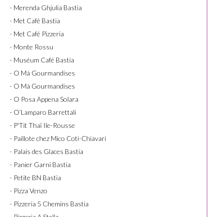
- Merenda Ghjulia Bastia
- Met Café Bastia
- Met Café Pizzeria
- Monte Rossu
- Muséum Café Bastia
- O Mà Gourmandises
- O Mà Gourmandises
- O Posa Appena Solara
- O’Lamparo Barrettali
- P'Tit Thaï Ile-Rousse
- Paillote chez Mico Coti-Chiavari
- Palais des Glaces Bastia
- Panier Garni Bastia
- Petite BN Bastia
- Pizza Venzo
- Pizzeria 5 Chemins Bastia
- Pizzeria A Stella