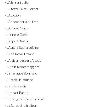
- L'Allegria Bastia
- L'Altezza Saint-Florent
- L'Alzicciola
- L'Annexe bar à huitres
- L'Annexe Corte
- L'annexe Corte
- L'Appart Bastia
- L'Appart Bastia cuisine
- L'Aria Nova Tizzano
- L'Artisan dessert Ajaccio
- L'Atella Montemaggiore
- L'Emeraude Bonifacio
- L'Escale ile-rousse
- L'Etoile Bastia
- L'Impact Bastia
- L'Orangerie Porto-Vecchio
- La Barquette traiteur