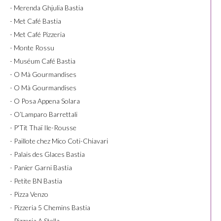
- Merenda Ghjulia Bastia
- Met Café Bastia
- Met Café Pizzeria
- Monte Rossu
- Muséum Café Bastia
- O Mà Gourmandises
- O Mà Gourmandises
- O Posa Appena Solara
- O’Lamparo Barrettali
- P'Tit Thaï Ile-Rousse
- Paillote chez Mico Coti-Chiavari
- Palais des Glaces Bastia
- Panier Garni Bastia
- Petite BN Bastia
- Pizza Venzo
- Pizzeria 5 Chemins Bastia
- Pizzeria A Stella