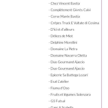
- Chez Vincent Bastia
- Complètement Givrés Calvi
- Corse Marée Bastia
- Crêpes Truck E Vultate di Cosima
- D'ici et d'ailleurs
- Délices de Miot
- Delphine Morellini
- Domaine La Pietra
- Domaine Navarra Oletta
- Duo Gourmand Ajaccio
- Duo Gourmand Ajaccio
- Epicerie Sa Buttega Lozari
- Esat L'atelier
- Fiumu d’Oso
- Fruits et légumes Solenzara
- G5 Futsal
- Gaec A Scubella