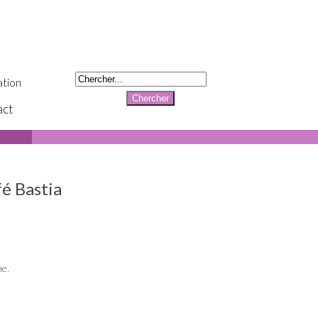
tion
act
fé Bastia
ne.