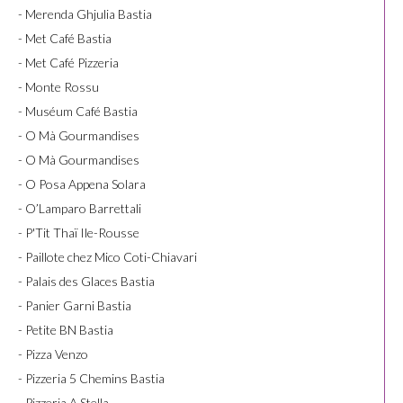
- Merenda Ghjulia Bastia
- Met Café Bastia
- Met Café Pizzeria
- Monte Rossu
- Muséum Café Bastia
- O Mà Gourmandises
- O Mà Gourmandises
- O Posa Appena Solara
- O’Lamparo Barrettali
- P'Tit Thaï Ile-Rousse
- Paillote chez Mico Coti-Chiavari
- Palais des Glaces Bastia
- Panier Garni Bastia
- Petite BN Bastia
- Pizza Venzo
- Pizzeria 5 Chemins Bastia
- Pizzeria A Stella