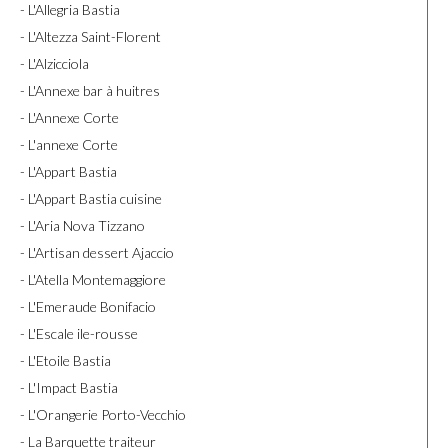
- L'Allegria Bastia
- L'Altezza Saint-Florent
- L'Alzicciola
- L'Annexe bar à huitres
- L'Annexe Corte
- L'annexe Corte
- L'Appart Bastia
- L'Appart Bastia cuisine
- L'Aria Nova Tizzano
- L'Artisan dessert Ajaccio
- L'Atella Montemaggiore
- L'Emeraude Bonifacio
- L'Escale ile-rousse
- L'Etoile Bastia
- L'Impact Bastia
- L'Orangerie Porto-Vecchio
- La Barquette traiteur