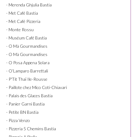
- Merenda Ghjulia Bastia
- Met Café Bastia
- Met Café Pizzeria
- Monte Rossu
- Muséum Café Bastia
- O Mà Gourmandises
- O Mà Gourmandises
- O Posa Appena Solara
- O’Lamparo Barrettali
- P'Tit Thaï Ile-Rousse
- Paillote chez Mico Coti-Chiavari
- Palais des Glaces Bastia
- Panier Garni Bastia
- Petite BN Bastia
- Pizza Venzo
- Pizzeria 5 Chemins Bastia
- Pizzeria A Stella