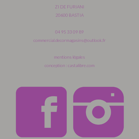
ZI DE FURIANI
20600 BASTIA
04 95 33 09 89
commercial.decormagasins@outlook.fr
mentions légales
conception : castalibre.com