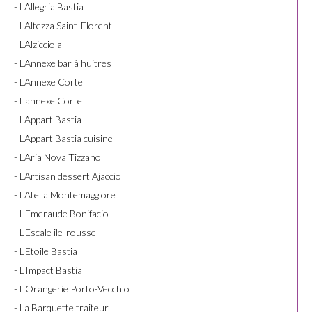
- L'Allegria Bastia
- L'Altezza Saint-Florent
- L'Alzicciola
- L'Annexe bar à huitres
- L'Annexe Corte
- L'annexe Corte
- L'Appart Bastia
- L'Appart Bastia cuisine
- L'Aria Nova Tizzano
- L'Artisan dessert Ajaccio
- L'Atella Montemaggiore
- L'Emeraude Bonifacio
- L'Escale ile-rousse
- L'Etoile Bastia
- L'Impact Bastia
- L'Orangerie Porto-Vecchio
- La Barquette traiteur